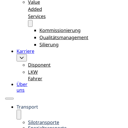
Value
Added
Services
Kommissionierung
Qualitätsmanagement
Silierung
Karriere
Disponent
LKW
Fahrer
Über
uns
Transport
Silotransporte
Spezialtransporte