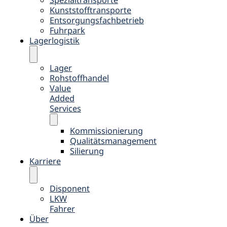
Kunststofftransporte
Entsorgungsfachbetrieb
Fuhrpark
Lagerlogistik
Lager
Rohstoffhandel
Value
Added
Services
Kommissionierung
Qualitätsmanagement
Silierung
Karriere
Disponent
LKW
Fahrer
Über