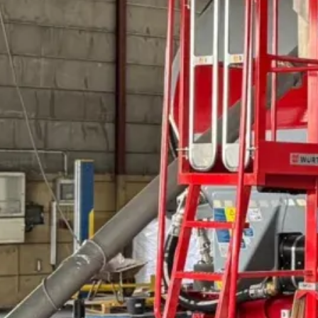
ng von Roh- und Hilfsstoffen für die Industrie so
dustrie ist ein effizienter Rohstoffhandel entsc
und Umweltauflagen zu erfüllen.
dazu bei, dass Unternehmen stets mit den richtige
enötigte Stoffe finden. Dies optimiert nicht nur 
. Darüber hinaus spielt die umweltgerechte Entsor
und wirtschaftliche Effizienz miteinander zu 