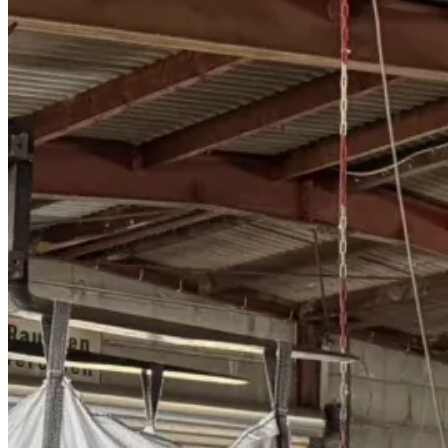
Rohstoffhandel
Die Peine GmbH bietet umfassende Leistung
Baustoff- und Kunststoffindustrie b
Verwertungsmöglichkeiten. Unsere Expertise 
Was ist Rohstoffhandel und waru