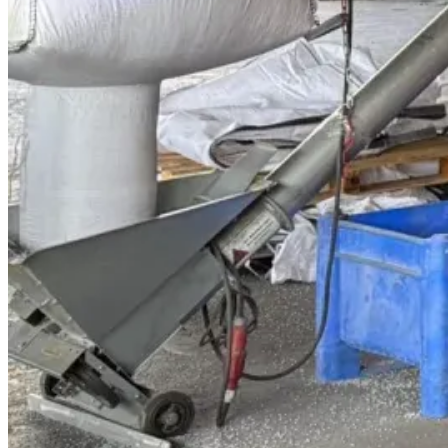
Un
Die Peine GmbH versorgt Unternehmen de
auf Qualität, Zuverlässigkeit und eine
Sortiment umfasst verschiedene Rohstoff
unserer langjährigen Erfahrung und unsere
Neben der reinen Lieferung übernehm
sicherzustellen. Unsere modernen Lager