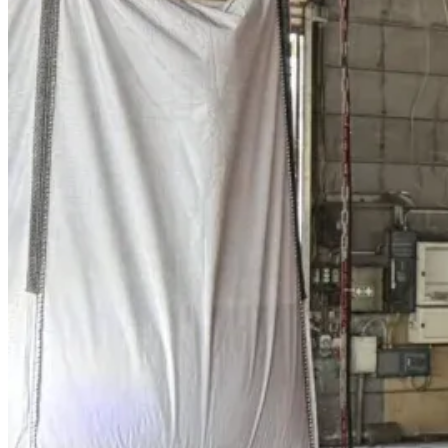
Rohstoffhandel umfasst die Bereitstellu
Besonders in der Baustoff- und Kunststoffin
Ein professioneller Rohstoffhandel trägt 
Lösungen für überschüssige oder nicht mehr b
effizienter zu nutzen und Kosten zu senken