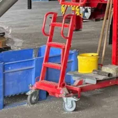
sere Leistungen im Rohst
1. Versorgung mit Roh- und Betrie
r Baustoff- und Kunststoffindustrie mit hochwe
 termingerechte Lieferung, um einen reibungslose
e, darunter Zuschlagstoffe für die Bauindustrie 
s leistungsstarken Logistiknetzwerks bieten wir e
Anforderungen unserer Kunden abgestimm
en wir auch die Lagerung und Bevorratung von R
kapazitäten ermöglichen eine flexible Einlager
oder Produktionsspitzen optimal vorbereite