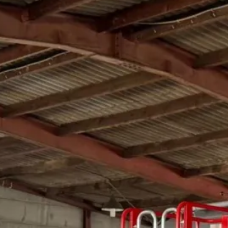
 bei Peine GmbH – Ihr Part
Kunststoffindustrie
en im Bereich des Rohstoffhandels. Mit unserem
ei der Versorgung mit Rohstoffen, der Entsorgung
in der Kreislaufwirtschaft und unsere Zertifizier
und nachhaltige Materialwirtschaft.
m ist er wichtig?