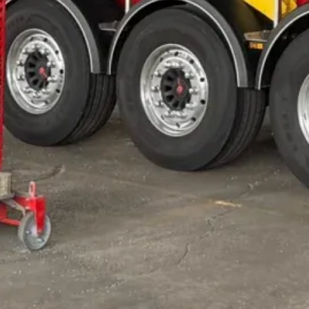
offhandel
bsstoffen
rtigen Rohstoffen. Dabei legen wir besonderen 
n Produktionsablauf zu gewährleisten. Unser brei
sowie Granulate für die Kunststoffverarbeitung. 
ine just-in-time-Belieferung, die auf die individu
t ist.
ohstoffen, um eine kontinuierliche Verfügbarkei
ung, sodass Unternehmen auf saisonale Schwanku
t sind.