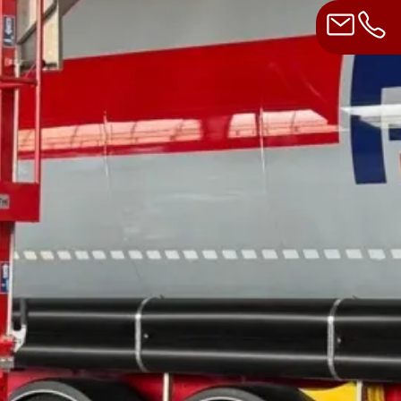
wie die Entsorgung und Verwertung von Abfallstof
heidend, um Produktionsprozesse reibungslos zu ge
n Materialien versorgt werden und zugleich nachh
die betrieblichen Abläufe, sondern hilft auch, Re
gung eine zentrale Rolle, um ökologische Nachhal
verbinden.