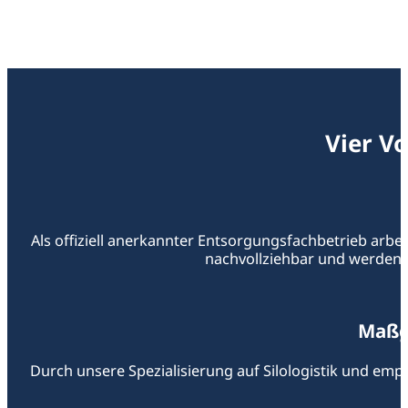
Vier Vo
Als offiziell anerkannter Entsorgungsfachbetrieb arbei
nachvollziehbar und werden r
Maßg
Durch unsere Spezialisierung auf Silologistik und emp