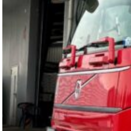
Warum die 
Als erfahrener Partner in der Silologistik wisse
Branchen wie der Chemie-, Kunststoff-, Futt
Unsere Mitarbeitenden werden regelmäßig ge
handhaben. Die kontinuier