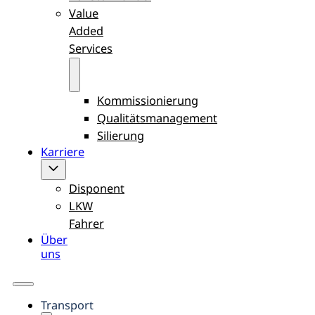
Value
Added
Services
Kommissionierung
Qualitätsmanagement
Silierung
Karriere
Disponent
LKW
Fahrer
Über
uns
Transport